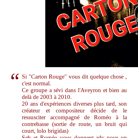
Si "Carton Rouge" vous dit quelque chose ,
c'est normal.
Ce groupe a sévi dans l'Aveyron et bien au
delà de 2003 à 2010.
20 ans d'expériences diverses plus tard, son
créateur et compositeur décide de le
ressusciter accompagné de Roméo à la
contrebasse (sortie de route, un bruit qui
court, lolo brigidas)
Seb et Roméo vous donnent rdv pour un