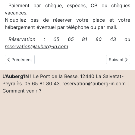
Paiement par chèque, espèces, CB ou chèques
vacances.
N'oubliez pas de réserver votre place et votre
hébergement éventuel par téléphone ou par mail.
Réservation : 05 65 81 80 43 ou
reservation@auberg-in.com
Article précédent : Apéro-concert du samedi 13 juillet 2024 : 
Article suivan
Précédent
Suivant
L'Auberg'IN !
Le Port de la Besse, 12440 La Salvetat-
Peyralès. 05 65 81 80 43. reservation@auberg-in.com |
Comment venir ?