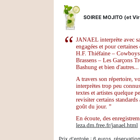
SOIREE MOJITO (et Virgi
JANAEL interprète avec sa 
engagées et pour certaines 
H.F. Thiéfaine – Cowboys 
Brassens – Les Garçons Tr
Bashung et bien d'autres...
A travers son répertoire, v
interprètes trop peu connu
textes et artistes quelque 
revisiter certains standard
goût du jour. ”
En écoute, des enregistreme
leza.dm.free.fr/janael.html
Prix d'entrée : 6 euros, réservatio