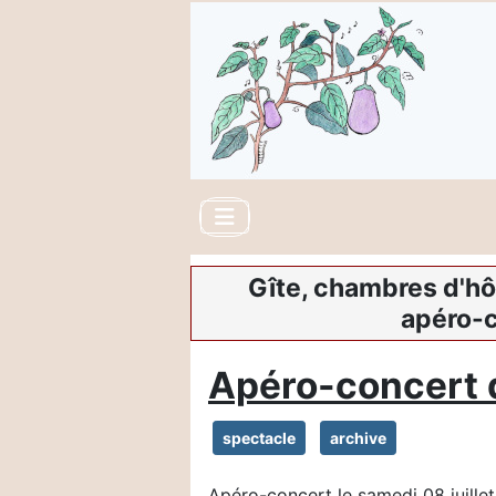
Gîte, chambres d'hô
apéro-c
Apéro-concert d
spectacle
archive
Apéro-concert le samedi 08 juille