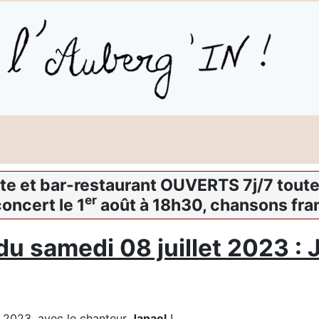
te et bar-restaurant OUVERTS 7j/7 toute 
er
oncert le 1
août à 18h30, chansons fra
u samedi 08 juillet 2023 : 
t 2023, avec le chanteur
Janael
!