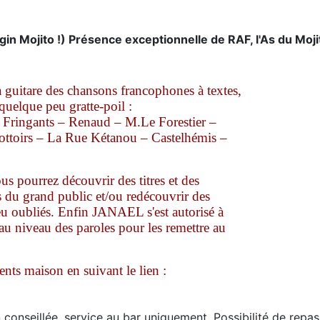
n Mojito !) Présence exceptionnelle de RAF, l'As du Mojit
guitare des chansons francophones à textes,
quelque peu gratte-poil :
Fringants – Renaud – M.Le Forestier –
ottoirs – La Rue Kétanou – Castelhémis –
ous pourrez découvrir des titres et des
s du grand public et/ou redécouvrir des
peu oubliés. Enfin JANAEL s'est autorisé à
s au niveau des paroles pour les remettre au
nts maison en suivant le lien :
n conseillée, service au bar uniquement. Possibilité de repas