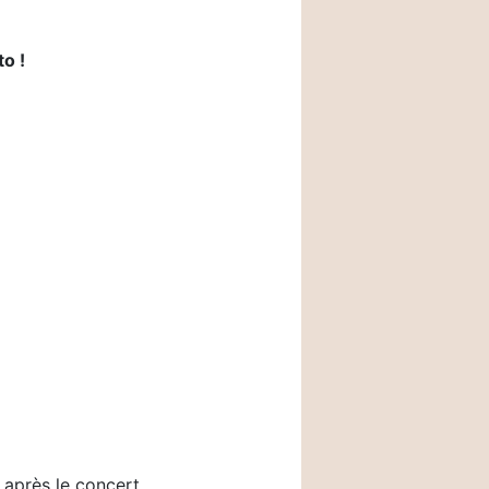
o !
 après le concert.