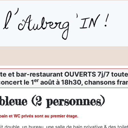
te et bar-restaurant OUVERTS 7j/7 toute 
er
oncert le 1
août à 18h30, chansons fra
leue (2 personnes)
ain et WC privés sont au premier étage.
 double, un bureau, une salle de bain privative & des toilet